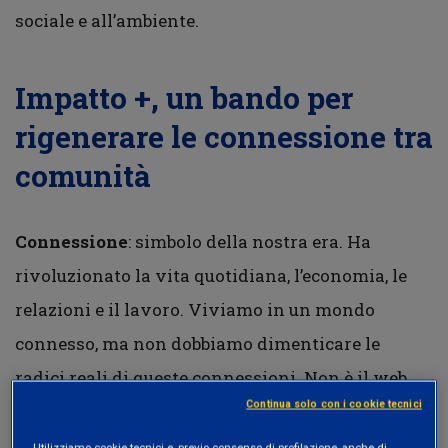
sociale e all’ambiente.
Impatto +,
un bando per
rigenerare le connessione tra
comunità
Connessione
: simbolo della nostra era. Ha
rivoluzionato la vita quotidiana, l’economia, le
relazioni e il lavoro. Viviamo in un mondo
connesso, ma non dobbiamo dimenticare le
radici reali di queste connessioni. Non è il web
Continua solo con i cookie tecnici
che ha introdotto la potenza della connessione,
ma
il nostro innato desiderio di legarci
. Per
Utilizziamo cookie tecnici e, previo consenso di profilazione, anche di