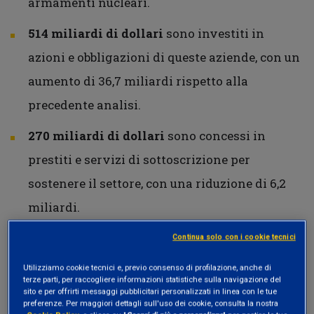
armamenti nucleari.
514 miliardi di dollari
sono investiti in
azioni e obbligazioni di queste aziende, con un
aumento di 36,7 miliardi rispetto alla
precedente analisi.
270 miliardi di dollari
sono concessi in
prestiti e servizi di sottoscrizione per
sostenere il settore, con una riduzione di 6,2
miliardi.
Le principali aziende produttrici
includono
Continua solo con i cookie tecnici
Lockheed Martin, Boeing, Northrop
Utilizziamo cookie tecnici e, previo consenso di profilazione, anche di
terze parti, per raccogliere informazioni statistiche sulla navigazione del
Grumman, General Dynamics, BAE Systems,
sito e per offrirti messaggi pubblicitari personalizzati in linea con le tue
preferenze. Per maggiori dettagli sull'uso dei cookie, consulta la nostra
RTX e Leonardo
, con contratti per almeno
465