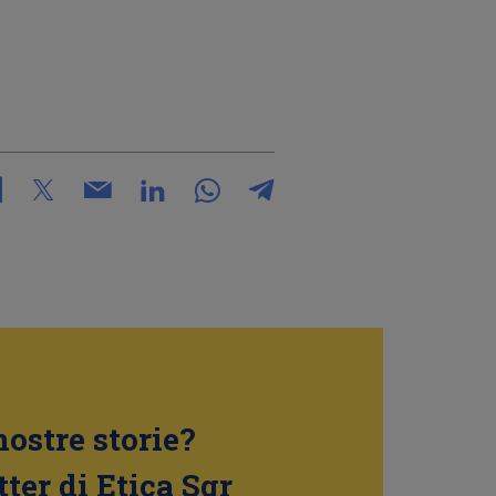
nostre storie?
tter di Etica Sgr