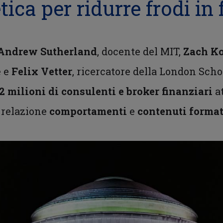
ica per ridurre frodi in 
Andrew Sutherland
, docente del MIT,
Zach K
e e
Felix Vetter
, ricercatore della London Sc
,2 milioni di
consulenti
e
broker finanziari
at
n relazione
comportamenti
e
contenuti format