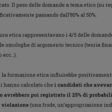
cato. Il peso delle domande a tema etico (su reg
nificativamente passando dall’80% al 50%.
atura etica rappresentavano i 4/5 delle domand
n le omologhe di argomento tecnico (teoria fin
o ecc…).
 la formazione etica influirebbe positivament
ori hanno calcolato che
i candidati che aveva
 avrebbero poi registrato il 25% di probabil
 violazione
(una frode, un’appropriazione ind