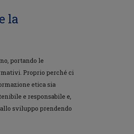
e la
rno, portando le
rmativi. Proprio perché ci
formazione etica sia
enibile e responsabile e,
i allo sviluppo prendendo