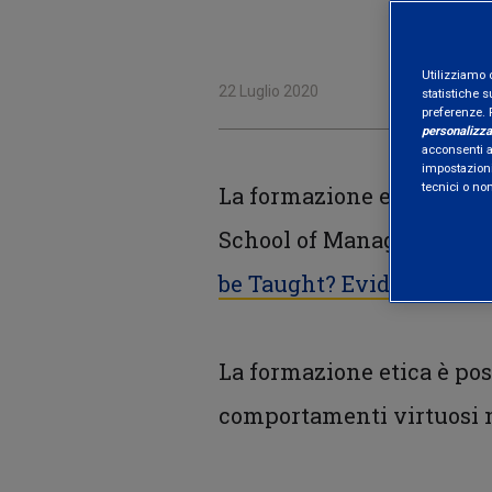
Utilizziamo 
22 Luglio 2020
statistiche s
preferenze. 
personalizza
acconsenti al
impostazioni
tecnici o no
La formazione etica fareb
School of Management del
be Taught? Evidence fro
La formazione etica è pos
comportamenti virtuosi n