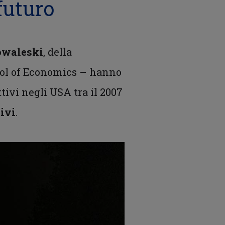
futuro
owaleski
, della
hool of Economics – hanno
tivi negli USA tra il 2007
ivi
.