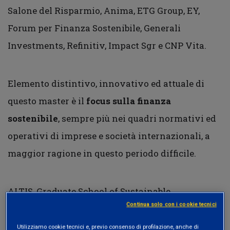
Salone del Risparmio, Anima, ETG Group, EY,
Forum per Finanza Sostenibile, Generali
Investments, Refinitiv, Impact Sgr e CNP Vita.
Elemento distintivo, innovativo ed attuale di
questo master è il
focus sulla finanza
sostenibile
, sempre più nei quadri normativi ed
operativi di imprese e società internazionali, a
maggior ragione in questo periodo difficile.
ALTIS, Graduate School of Sustainable
Continua solo con i cookie tecnici
Management, nasce nei primi anni 2000
in seno
all’Università Cattolica da un’idea del Professor
Utilizziamo cookie tecnici e, previo consenso di profilazione, anche di