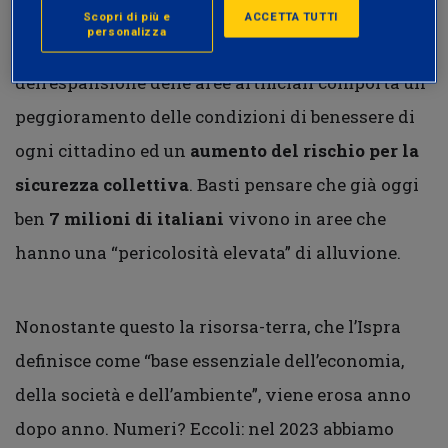
naturale come, per esempio, terreni boschivi,
Scopri di più e
ACCETTA TUTTI
personalizza
montani e tratti costieri a vantaggio
dell’espansione delle aree artificiali comporta un
peggioramento delle condizioni di benessere di
ogni cittadino ed un
aumento del rischio per la
sicurezza collettiva
. Basti pensare che già oggi
ben
7 milioni di italiani
vivono in aree che
hanno una “pericolosità elevata” di alluvione.
Nonostante questo la risorsa-terra, che l’Ispra
definisce come “base essenziale dell’economia,
della società e dell’ambiente”, viene erosa anno
dopo anno. Numeri? Eccoli: nel 2023 abbiamo