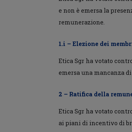
e non è emersa la presenza
remunerazione.
1.i – Elezione dei membr
Etica Sgr ha votato contr
emersa una mancanza di di
2 – Ratifica della remu
Etica Sgr ha votato contr
ai piani di incentivo di b