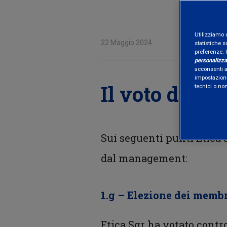
Utilizziamo 
22 Maggio 2024
statistiche s
preferenze. 
personalizza
acconsenti al
impostazioni
Il voto di Eti
tecnici o no
Sui seguenti punti Etica
dal management:
1.g – Elezione dei membr
Etica Sgr ha votato contr