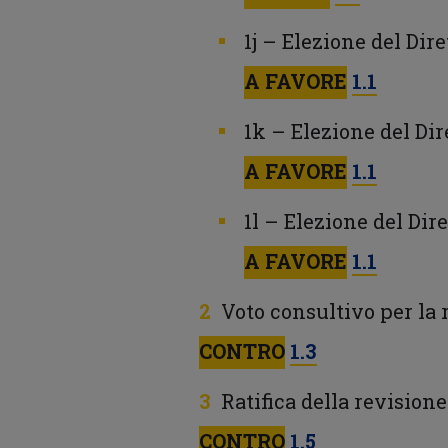
1j – Elezione del Dir
A FAVORE
1.1
1k – Elezione del Dir
A FAVORE
1.1
1l – Elezione del Dir
A FAVORE
1.1
Voto consultivo per la 
CONTRO
1.3
Ratifica della revision
CONTRO
1.5