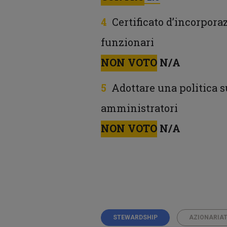
Certificato d’incorpora
funzionari
NON VOTO
N/A
Adottare una politica s
amministratori
NON VOTO
N/A
STEWARDSHIP
AZIONARIAT