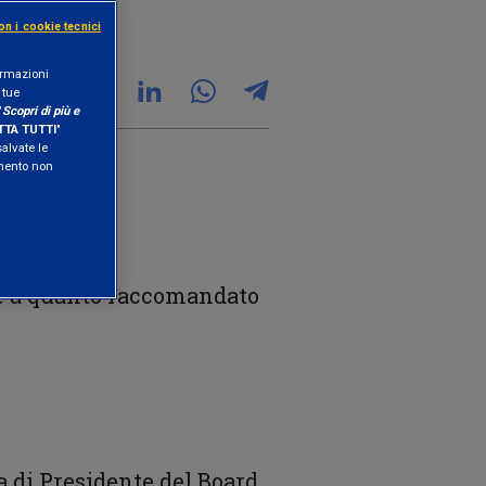
on i cookie tecnici
formazioni
 tue
"
Scopri di più e
TA TUTTI
"
salvate le
amento non
me a quanto raccomandato
a di Presidente del Board