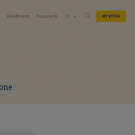
Rendimenti
Documenti
IT
MY ETICA
ione