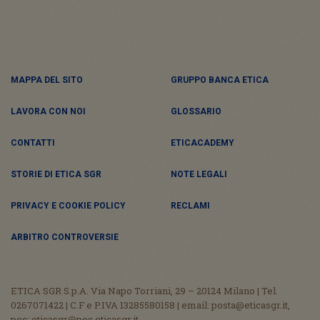
MAPPA DEL SITO
GRUPPO BANCA ETICA
LAVORA CON NOI
GLOSSARIO
CONTATTI
ETICACADEMY
STORIE DI ETICA SGR
NOTE LEGALI
PRIVACY E COOKIE POLICY
RECLAMI
ARBITRO CONTROVERSIE
ETICA SGR S.p.A. Via Napo Torriani, 29 – 20124 Milano | Tel.
0267071422 | C.F e P.IVA 13285580158 | email: posta@eticasgr.it,
pec: eticasgr@pec.eticasgr.it