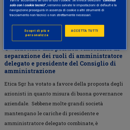
TUTTI
" acconsenti all'uso di tutti i cookie. Se invece selezioni "
Continua
solo con i cookie tecnici
", verranno salvate le impostazioni di default e la
A questo proposito, Etica Sgr ha votato a favore
navigazione proseguirà in assenza di cookie o altri strumenti di
tracciamento non tecnici o non strettamente necessari.
alla seguente mozione degli azionisti presentata
all’Assemblea della Società:
Scopri di più e
ACCETTA TUTTI
personalizza
4 – Adottare una politica vincolante di
separazione dei ruoli di amministratore
delegato e presidente del Consiglio di
amministrazione
Etica Sgr ha votato a favore della proposta degli
azionisti in quanto misura di buona governance
aziendale.
Sebbene molte grandi società
mantengano le cariche di presidente e
amministratore delegato combinate, è