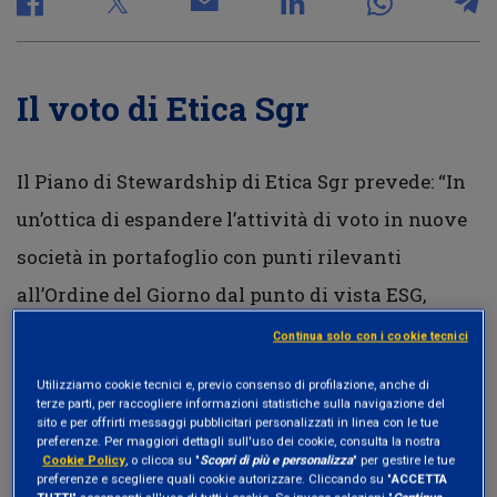
Il voto di Etica Sgr
Il Piano di Stewardship di Etica Sgr prevede: “In
un’ottica di espandere l’attività di voto in nuove
società in portafoglio con punti rilevanti
all’Ordine del Giorno dal punto di vista ESG,
qualora si riscontri per tempo la presenza di
Continua solo con i cookie tecnici
mozioni assembleari su temi di particolare
Utilizziamo cookie tecnici e, previo consenso di profilazione, anche di
interesse per Etica Sgr e coerenti con la sua
terze parti, per raccogliere informazioni statistiche sulla navigazione del
sito e per offrirti messaggi pubblicitari personalizzati in linea con le tue
Politica di Stewardship, esprimere il voto”.
preferenze. Per maggiori dettagli sull'uso dei cookie, consulta la nostra
Cookie Policy
, o clicca su "
Scopri di più e personalizza
" per gestire le tue
preferenze e scegliere quali cookie autorizzare. Cliccando su "
ACCETTA