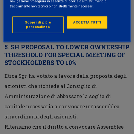
navigazione proseguirà in assenza di cookie o altri strumenti di
A questo proposito, Etica Sgr ha votato a favore
tracciamento non tecnici o non strettamente necessari.
alla seguente mozione degli azionisti presentata
Scopri di più e
ACCETTA TUTTI
all’Assemblea della Società:
personalizza
5. SH PROPOSAL TO LOWER OWNERSHIP
THRESHOLD FOR SPECIAL MEETING OF
STOCKHOLDERS TO 10%
Etica Sgr ha votato a favore della proposta degli
azionisti che richiede al Consiglio di
Amministrazione di abbassare la soglia di
capitale necessaria a convocare un’assemblea
straordinaria degli azionisti.
Riteniamo che il diritto a convocare Assemblee