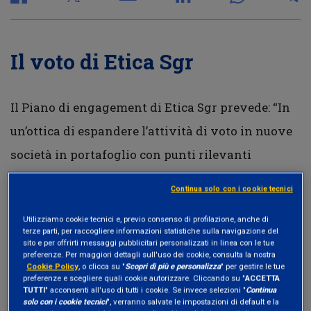
Il voto di Etica Sgr
Il Piano di engagement di Etica Sgr prevede: “In
un’ottica di espandere l’attività di voto in nuove
società in portafoglio con punti rilevanti
all’Ordine del Giorno dal punto di vista ESG,
Continua solo con i cookie tecnici
qualora si riscontri per tempo la presenza di
Utilizziamo cookie tecnici e, previo consenso di profilazione, anche di
mozioni assembleari su temi di particolare
terze parti, per raccogliere informazioni statistiche sulla navigazione del
sito e per offrirti messaggi pubblicitari personalizzati in linea con le tue
interesse per Etica Sgr e coerenti con la sua
preferenze. Per maggiori dettagli sull'uso dei cookie, consulta la nostra
Cookie Policy
, o clicca su "
Scopri di più e personalizza
" per gestire le tue
Politica di Engagement, esprimere il voto”.
preferenze e scegliere quali cookie autorizzare. Cliccando su "
ACCETTA
TUTTI
" acconsenti all'uso di tutti i cookie. Se invece selezioni "
Continua
solo con i cookie tecnici
", verranno salvate le impostazioni di default e la