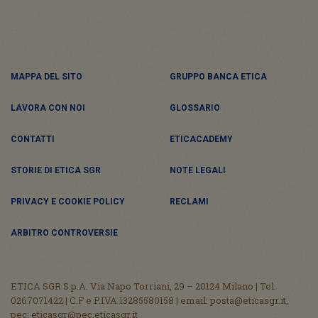
MAPPA DEL SITO
GRUPPO BANCA ETICA
LAVORA CON NOI
GLOSSARIO
CONTATTI
ETICACADEMY
STORIE DI ETICA SGR
NOTE LEGALI
PRIVACY E COOKIE POLICY
RECLAMI
ARBITRO CONTROVERSIE
ETICA SGR S.p.A. Via Napo Torriani, 29 – 20124 Milano | Tel.
0267071422 | C.F e P.IVA 13285580158 | email: posta@eticasgr.it,
pec: eticasgr@pec.eticasgr.it