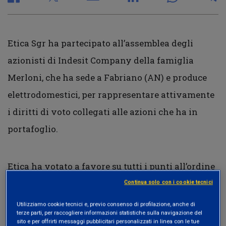
Etica Sgr ha partecipato all’assemblea degli
azionisti di Indesit Company della famiglia
Merloni, che ha sede a Fabriano (AN) e produce
elettrodomestici, per rappresentare attivamente
i diritti di voto collegati alle azioni che ha in
portafoglio.
Etica ha votato a favore su tutti i punti all’ordine
del giorno, dall’approvazione del bilancio alla
Continua solo con i cookie tecnici
conversione delle azioni di risparmio in azioni
Utilizziamo cookie tecnici e, previo consenso di profilazione, anche di
terze parti, per raccogliere informazioni statistiche sulla navigazione del
ordinarie. Con alcune precisazioni. Indesit ha
sito e per offrirti messaggi pubblicitari personalizzati in linea con le tue