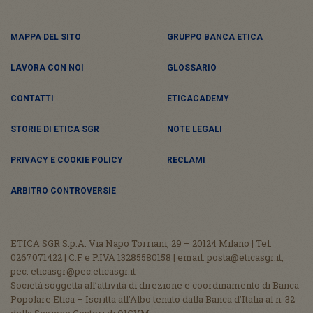
MAPPA DEL SITO
GRUPPO BANCA ETICA
LAVORA CON NOI
GLOSSARIO
CONTATTI
ETICACADEMY
STORIE DI ETICA SGR
NOTE LEGALI
PRIVACY E COOKIE POLICY
RECLAMI
ARBITRO CONTROVERSIE
ETICA SGR S.p.A. Via Napo Torriani, 29 – 20124 Milano | Tel.
0267071422 | C.F e P.IVA 13285580158 | email: posta@eticasgr.it,
pec: eticasgr@pec.eticasgr.it
Società soggetta all’attività di direzione e coordinamento di Banca
Popolare Etica – Iscritta all’Albo tenuto dalla Banca d’Italia al n. 32
della Sezione Gestori di OICVM