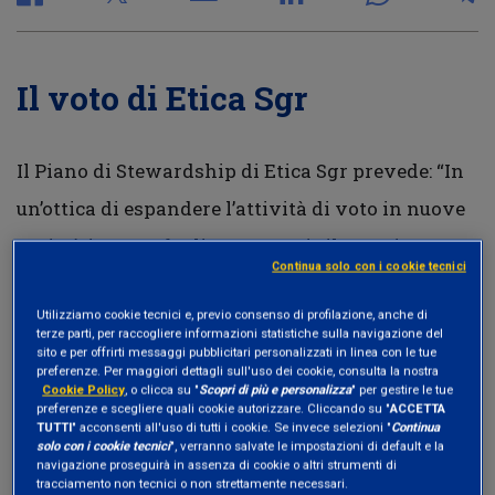
Il voto di Etica Sgr
Il Piano di Stewardship di Etica Sgr prevede: “In
un’ottica di espandere l’attività di voto in nuove
società in portafoglio con punti rilevanti
Continua solo con i cookie tecnici
all’Ordine del Giorno dal punto di vista ESG,
Utilizziamo cookie tecnici e, previo consenso di profilazione, anche di
qualora si riscontri per tempo la presenza di
terze parti, per raccogliere informazioni statistiche sulla navigazione del
sito e per offrirti messaggi pubblicitari personalizzati in linea con le tue
mozioni assembleari su temi di particolare
preferenze. Per maggiori dettagli sull'uso dei cookie, consulta la nostra
Cookie Policy
, o clicca su "
Scopri di più e personalizza
" per gestire le tue
interesse per Etica Sgr e coerenti con la sua
preferenze e scegliere quali cookie autorizzare. Cliccando su "
ACCETTA
TUTTI
" acconsenti all'uso di tutti i cookie. Se invece selezioni "
Continua
Politica di Stewardship, esprimere il voto”.
solo con i cookie tecnici
", verranno salvate le impostazioni di default e la
navigazione proseguirà in assenza di cookie o altri strumenti di
A questo proposito, Etica Sgr ha votato a favore
tracciamento non tecnici o non strettamente necessari.