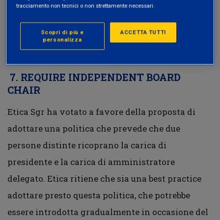
tracciamento non tecnici o non strettamente necessari.
A questo proposito, Etica Sgr ha votato a favore
alla seguente mozione degli azionisti presentata
Scopri di più e
ACCETTA TUTTI
personalizza
all’Assemblea della Società:
7.
REQUIRE INDEPENDENT BOARD
CHAIR
Etica Sgr ha votato a favore della proposta di
adottare una politica che prevede che due
persone distinte ricoprano la carica di
presidente e la carica di amministratore
delegato. Etica ritiene che sia una best practice
adottare presto questa politica, che potrebbe
essere introdotta gradualmente in occasione del