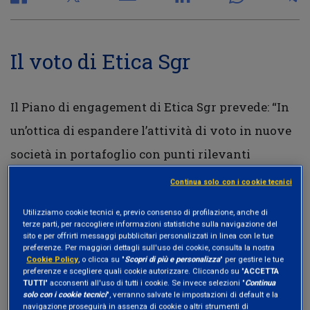
Il voto di Etica Sgr
Il Piano di engagement di Etica Sgr prevede: “In
un’ottica di espandere l’attività di voto in nuove
società in portafoglio con punti rilevanti
all’Ordine del Giorno dal punto di vista ESG,
Continua solo con i cookie tecnici
qualora si riscontri per tempo la presenza di
Utilizziamo cookie tecnici e, previo consenso di profilazione, anche di
mozioni assembleari su temi di particolare
terze parti, per raccogliere informazioni statistiche sulla navigazione del
sito e per offrirti messaggi pubblicitari personalizzati in linea con le tue
interesse per Etica Sgr e coerenti con la sua
preferenze. Per maggiori dettagli sull'uso dei cookie, consulta la nostra
Cookie Policy
, o clicca su "
Scopri di più e personalizza
" per gestire le tue
Politica di Engagement, esprimere il voto”.
preferenze e scegliere quali cookie autorizzare. Cliccando su "
ACCETTA
TUTTI
" acconsenti all'uso di tutti i cookie. Se invece selezioni "
Continua
solo con i cookie tecnici
", verranno salvate le impostazioni di default e la
navigazione proseguirà in assenza di cookie o altri strumenti di