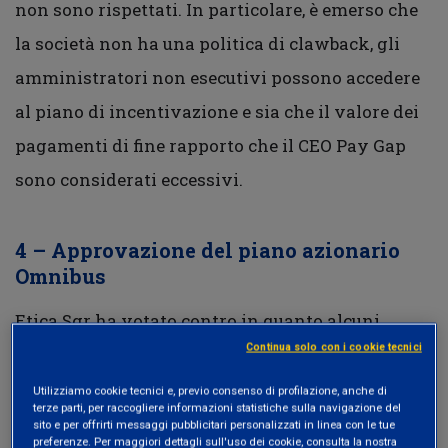
non sono rispettati. In particolare, è emerso che
la società non ha una politica di clawback, gli
amministratori non esecutivi possono accedere
al piano di incentivazione e sia che il valore dei
pagamenti di fine rapporto che il CEO Pay Gap
sono considerati eccessivi.
4 – Approvazione del piano azionario
Omnibus
Etica Sgr ha votato contro in quanto alcuni
Continua solo con i cookie tecnici
criteri per la valutazione del piano di
incentivazione non sono rispettati. In
Utilizziamo cookie tecnici e, previo consenso di profilazione, anche di
terze parti, per raccogliere informazioni statistiche sulla navigazione del
particolare, i criteri di performance legati al
sito e per offrirti messaggi pubblicitari personalizzati in linea con le tue
preferenze. Per maggiori dettagli sull'uso dei cookie, consulta la nostra