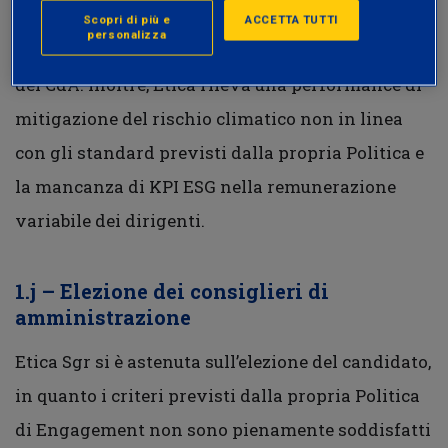
livello di diversità di genere inferiore alla soglia
Scopri di più e
ACCETTA TUTTI
personalizza
prevista da Etica ed il candidato è il Presidente
del CdA. Inoltre, Etica rileva una performance di
mitigazione del rischio climatico non in linea
con gli standard previsti dalla propria Politica e
la mancanza di KPI ESG nella remunerazione
variabile dei dirigenti.
1.j – Elezione dei consiglieri di
amministrazione
Etica Sgr si è astenuta sull’elezione del candidato,
in quanto i criteri previsti dalla propria Politica
di Engagement non sono pienamente soddisfatti