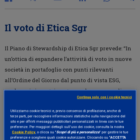
Il voto di Etica Sgr
Il Piano di Stewardship di Etica Sgr prevede: “In
un’ottica di espandere l’attività di voto in nuove
società in portafoglio con punti rilevanti
all’Ordine del Giorno dal punto di vista ESG,
qualora si riscontri per tempo la presenza di
Continua solo con i cookie tecnici
mozioni assembleari su temi di particolare
interesse per Etica Sgr e coerenti con la sua
Utilizziamo cookie tecnici e, previo consenso di profilazione, anche di
terze parti, per raccogliere informazioni statistiche sulla navigazione del
Politica di Engagement, è possibile esprimere il
sito e per offrirti messaggi pubblicitari personalizzati in linea con le tue
preferenze. Per maggiori dettagli sull'uso dei cookie, consulta la nostra
voto”.
Cookie Policy
, o clicca su "
Scopri di più e personalizza
" per gestire le tue
preferenze e scegliere quali cookie autorizzare. Cliccando su "
ACCETTA