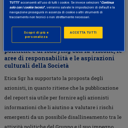
A questo proposito, Etica Sgr ha votato a favore
TUTTI
" acconsenti all'uso di tutti i cookie. Se invece selezioni "
Continua
solo con i cookie tecnici
", verranno salvate le impostazioni di default e la
alla seguente mozione degli azionisti presentata
navigazione proseguirà in assenza di cookie o altri strumenti di
tracciamento non tecnici o non strettamente necessari.
all’Assemblea della Società:
Scopri di più e
ACCETTA TUTTI
personalizza
4 – Relazione sulla coerenza delle spese
politiche e di lobbying con la visione, le
aree di responsabilità e le aspirazioni
culturali della Società
Etica Sgr ha supportato la proposta degli
azionisti, in quanto ritiene che la pubblicazione
del report sia utile per fornire agli azionisti
informazioni che li aiutino a valutare i rischi
emergenti da un possibile disallineamento tra le
attività politiche del Gruppo e il suo impegno.