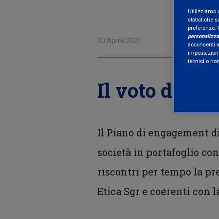
Utilizziamo 
statistiche s
preferenze. 
personalizza
30 Aprile 2021
acconsenti al
impostazioni
tecnici o no
Il voto di Eti
Il Piano di engagement di 
società in portafoglio con
riscontri per tempo la pr
Etica Sgr e coerenti con l