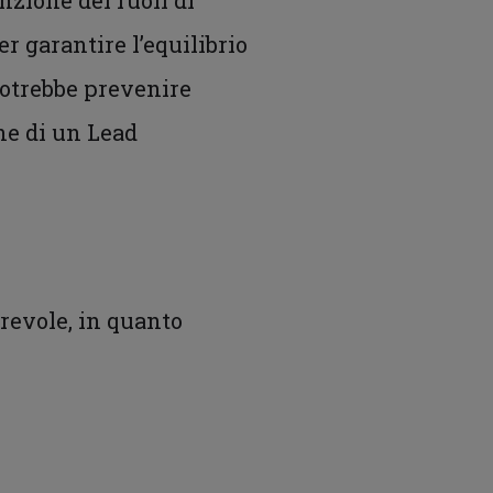
nzione dei ruoli di
 garantire l’equilibrio
 potrebbe prevenire
one di un Lead
orevole, in quanto