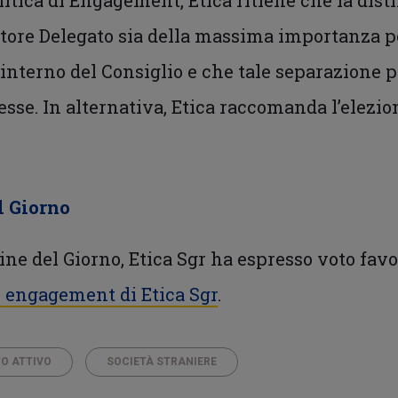
litica di Engagement, Etica ritiene che la disti
ore Delegato sia della massima importanza per
l’interno del Consiglio e che tale separazione
eresse. In alternativa, Etica raccomanda l’elezi
l Giorno
dine del Giorno, Etica Sgr ha espresso voto fav
di engagement di Etica Sgr
.
O ATTIVO
SOCIETÀ STRANIERE