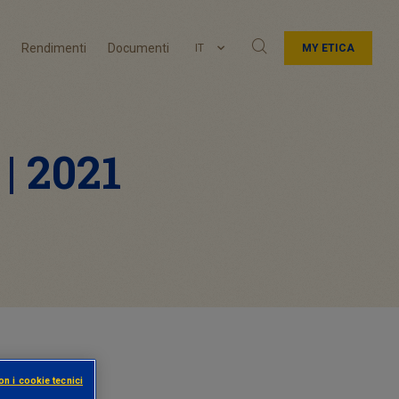
Rendimenti
Documenti
IT
MY ETICA
| 2021
on i cookie tecnici