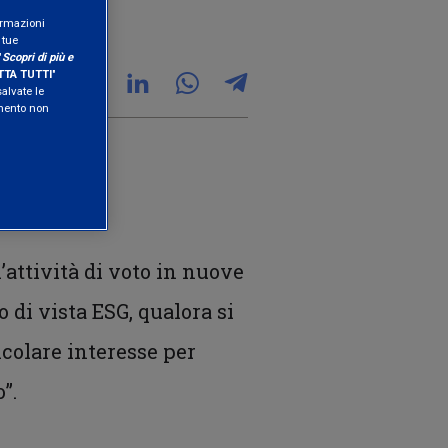
formazioni
 tue
"
Scopri di più e
TA TUTTI
"
salvate le
amento non
’attività di voto in nuove
 di vista ESG, qualora si
icolare interesse per
”.