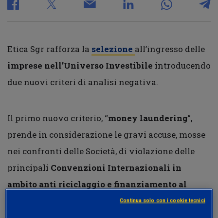
Etica Sgr rafforza la
selezione
all’ingresso delle
imprese nell’Universo Investibile
introducendo
due nuovi criteri di analisi negativa.
Il primo nuovo criterio, “
money laundering
”,
prende in considerazione le gravi accuse, mosse
nei confronti delle Società, di violazione delle
principali
Convenzioni Internazionali in
ambito anti riciclaggio e finanziamento al
terrorismo
, oltre che le convenzioni contro la
Continua solo con i cookie tecnici
criminalità organizzata internazionale
e