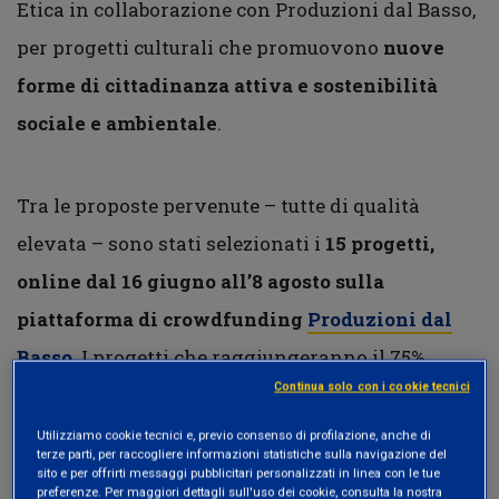
Etica in collaborazione con Produzioni dal Basso,
per progetti culturali che promuovono
nuove
forme di cittadinanza attiva e sostenibilità
sociale e ambientale
.
Tra le proposte pervenute – tutte di qualità
elevata – sono stati selezionati i
15 progetti,
online dal 16 giugno all’8 agosto sulla
piattaforma di crowdfunding
Produzioni dal
Basso
. I progetti che raggiungeranno il 75%
Continua solo con i cookie tecnici
dell’obiettivo di raccolta riceveranno il restante
25% da Etica Sgr. Tale contributo è reso possibile
Utilizziamo cookie tecnici e, previo consenso di profilazione, anche di
terze parti, per raccogliere informazioni statistiche sulla navigazione del
grazie al
Fondo per la microfinanza e il
sito e per offrirti messaggi pubblicitari personalizzati in linea con le tue
preferenze. Per maggiori dettagli sull'uso dei cookie, consulta la nostra