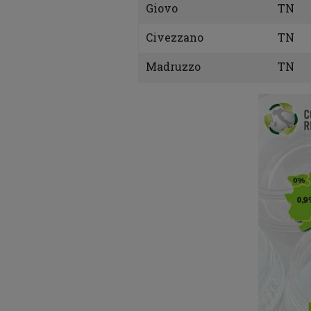
Giovo
TN
Civezzano
TN
Madruzzo
TN