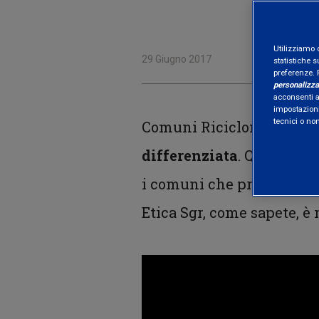
Utilizziamo 
29 Giugno 2017
statistiche s
preferenze. 
personalizza
acconsenti al
impostazioni
tecnici o no
Comuni Ricicloni 2017.
Au
differenziata
. Questa è 
i comuni che producono 
Etica Sgr, come sapete, è