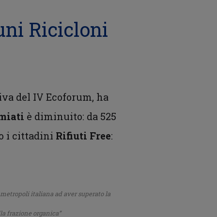
ni Ricicloni
iva del IV Ecoforum, ha
miati
è diminuito: da 525
 i cittadini
Rifiuti Free
:
metropoli italiana ad aver superato la
lla frazione organica”