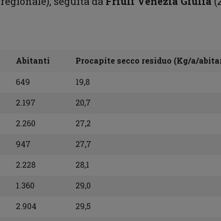
le regionale), seguita da
Friuli Venezia Giulia
(
Abitanti
Procapite secco residuo (Kg/a/abita
649
19,8
2.197
20,7
2.260
27,2
947
27,7
2.228
28,1
1.360
29,0
2.904
29,5