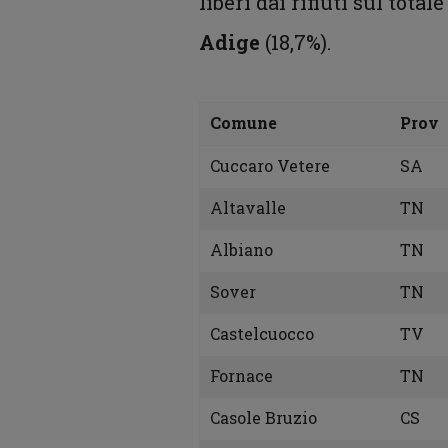
liberi dai rifiuti sul tota
Adige
(18,7%).
Comune
Prov
Cuccaro Vetere
SA
Altavalle
TN
Albiano
TN
Sover
TN
Castelcuocco
TV
Fornace
TN
Casole Bruzio
CS