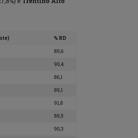
27,8%) e
Trentino Alto
nte)
% RD
89,6
90,4
86,1
89,1
91,8
89,5
90,3