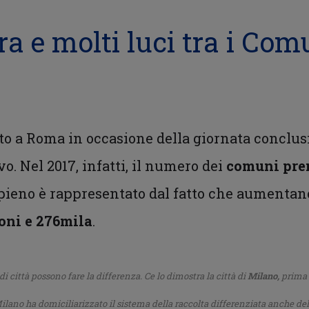
 e molti luci tra i Comu
ato a Roma in occasione della giornata conclus
. Nel 2017, infatti, il numero dei
comuni pre
 pieno è rappresentato dal fatto che aumentano
oni e 276mila
.
 città possono fare la differenza. Ce lo dimostra la città di
Milano,
prima 
 Milano ha domiciliarizzato il sistema della raccolta differenziata anche de