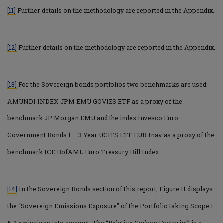
[11]
Further details on the methodology are reported in the Appendix.
[12]
Further details on the methodology are reported in the Appendix.
[13]
For the Sovereign bonds portfolios two benchmarks are used:
AMUNDI INDEX JPM EMU GOVIES ETF as a proxy of the
benchmark JP Morgan EMU and the index Invesco Euro
Government Bonds 1 – 3 Year UCITS ETF EUR Inav as a proxy of the
benchmark ICE BofAML Euro Treasury Bill Index.
[14]
In the Sovereign Bonds section of this report, Figure 11 displays
the “Sovereign Emissions Exposure” of the Portfolio taking Scope 1
& 2 emissions into account. The “Relative Carbon Footprint” is a