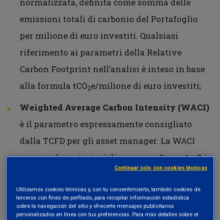
normalizzata, definita come somma delle
emissioni totali di carbonio del Portafoglio
per milione di euro investiti. Qualsiasi
riferimento ai parametri della Relative
Carbon Footprint nell’analisi è inteso in base
alla formula tCO
e/milione di euro investiti;
2
Weighted Average Carbon Intensity (WACI)
è il parametro espressamente consigliato
dalla TCFD per gli asset manager. La WACI
assegna le emissioni di gas serra Scope 1 e 2 in
Continuar solo con cookies técnicas
base alle ponderazioni del Portafoglio ed ha
tra i suoi aspetti positivi il fatto che è
Utilizamos cookies técnicas y, con tu consentimiento, también cookies de
terceros con fines de perfilado, para recopilar información estadística
semplice da calcolare e facile da comunicare
sobre la navegación del sitio y ofrecerte mensajes publicitarios
personalizados en línea con tus preferencias. Para más detalles sobre el