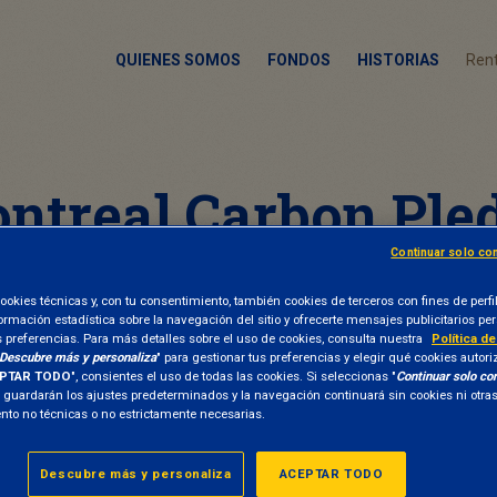
QUIENES SOMOS
FONDOS
HISTORIAS
Rent
ntreal Carbon Ple
Continuar solo co
ookies técnicas y, con tu consentimiento, también cookies de terceros con fines de perfi
formación estadística sobre la navegación del sitio y ofrecerte mensajes publicitarios p
s preferencias. Para más detalles sobre el uso de cookies, consulta nuestra
Política d
Descubre más y personaliza
" para gestionar tus preferencias y elegir qué cookies autori
PTAR TODO
", consientes el uso de todas las cookies. Si seleccionas "
Continuar solo co
e guardarán los ajustes predeterminados y la navegación continuará sin cookies ni otr
to no técnicas o no estrictamente necesarias.
Descubre más y personaliza
ACEPTAR TODO