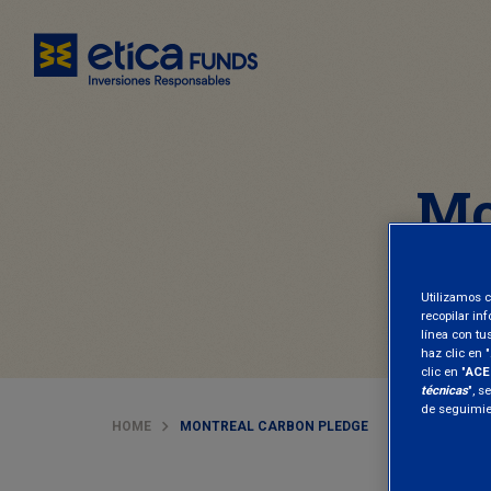
Mo
Utilizamos c
recopilar in
línea con tu
haz clic en "
clic en "
ACE
técnicas
", s
de seguimien
HOME
MONTREAL CARBON PLEDGE