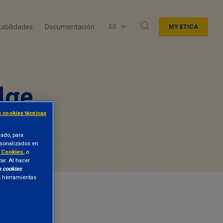
abilidades
Documentación
ES
MY ETICA
dge
n cookies técnicas
lado, para
ersonalizados en
e Cookies
, o
zar. Al hacer
n cookies
as herramientas