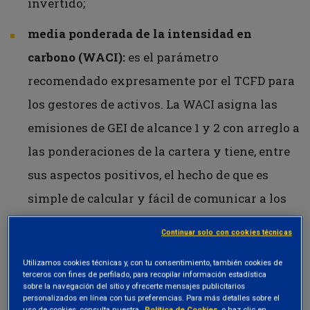
invertido;
media ponderada de la intensidad en
carbono (WACI):
es el parámetro
recomendado expresamente por el TCFD para
los gestores de activos. La WACI asigna las
emisiones de GEI de alcance 1 y 2 con arreglo a
las ponderaciones de la cartera y tiene, entre
sus aspectos positivos, el hecho de que es
simple de calcular y fácil de comunicar a los
inversores y, en particular, que puede
Continuar solo con cookies técnicas
aplicarse a todas las categorías de activos y
Utilizamos cookies técnicas y, con tu consentimiento, también cookies de
no depende del enfoque de propiedad. Toda
terceros con fines de perfilado, para recopilar información estadística
sobre la navegación del sitio y ofrecerte mensajes publicitarios
referencia a la intensidad en carbono en el
personalizados en línea con tus preferencias. Para más detalles sobre el
uso de cookies, consulta nuestra
Política de Cookies
, o haz clic en