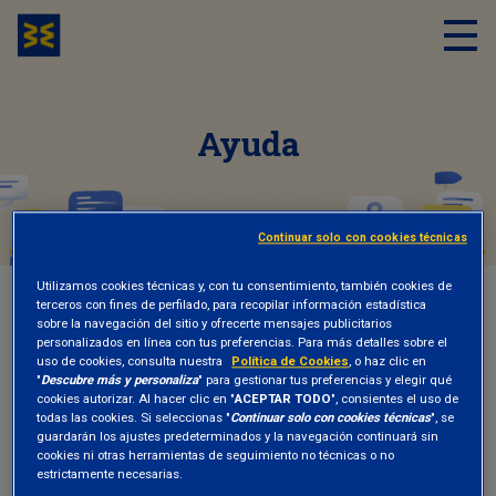
Ayuda
Continuar solo con cookies técnicas
Utilizamos cookies técnicas y, con tu consentimiento, también cookies de
terceros con fines de perfilado, para recopilar información estadística
HOME
AYUDA
sobre la navegación del sitio y ofrecerte mensajes publicitarios
personalizados en línea con tus preferencias. Para más detalles sobre el
uso de cookies, consulta nuestra
Política de Cookies
, o haz clic en
"
Descubre más y personaliza
" para gestionar tus preferencias y elegir qué
cookies autorizar. Al hacer clic en "
ACEPTAR TODO
", consientes el uso de
Ayuda para clientes
todas las cookies. Si seleccionas "
Continuar solo con cookies técnicas
", se
guardarán los ajustes predeterminados y la navegación continuará sin
institucionales
cookies ni otras herramientas de seguimiento no técnicas o no
estrictamente necesarias.