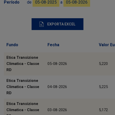
Período
de
05-08-2025
a
05-08-2026
EXPORTA EXCEL
Fundo
Fecha
Valor E
Etica Transizione
Climatica - Classe
05-08-2026
5,220
RD
Etica Transizione
Climatica - Classe
04-08-2026
5,225
RD
Etica Transizione
Climatica - Classe
03-08-2026
5,172