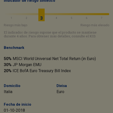
Indicador de riesgo sintético
3
1
2
4
5
6
7
Riesgo más bajo
Riesgo más elevado
El indicador de riesgo supone que el producto se mantiene
durante 4 años. Para obtener más detalles, consulte el KID.
Benchmark
50%
MSCI World Universal Net Total Return (in Euro)
30%
JP Morgan EMU
20%
ICE BofA Euro Treasury Bill Index
Domicilio
Divisa
Italia
Euro
Fecha de inicio
01-10-2018