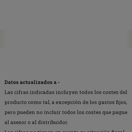
Favorable
costes
-
-
Rendimiento
medio de
cada año
Importe invertido
-
-
en el tiempo
Datos actualizados a
-
Las cifras indicadas incluyen todos los costes del
producto como tal, a excepción de los gastos fijos,
pero pueden no incluir todos los costes que pague
al asesor o al distribuidor.