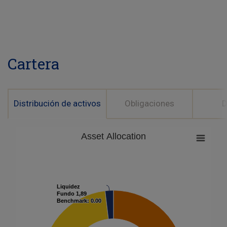
Cartera
Distribución de activos
Obligaciones
D
Asset Allocation
Liquidez
Liquidez
Fundo
Fundo
1,89
1,89
Benchmark:
Benchmark:
0.00
0.00