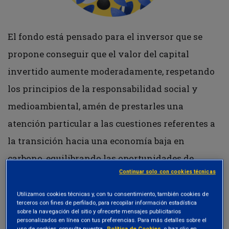
El fondo está pensado para el inversor que se
propone conseguir que el valor del capital
invertido aumente moderadamente, respetando
los principios de la responsabilidad social y
medioambiental, amén de prestarles una
atención particular a las cuestiones referentes a
la transición hacia una economía baja en
carbono, equilibrando las oportunidades de
Continuar solo con cookies técnicas
revaluación de los mercados de renta variable
con una sólida base de renta fija.
Utilizamos cookies técnicas y, con tu consentimiento, también cookies de
terceros con fines de perfilado, para recopilar información estadística
sobre la navegación del sitio y ofrecerte mensajes publicitarios
personalizados en línea con tus preferencias. Para más detalles sobre el
uso de cookies, consulta nuestra
Política de Cookies
, o haz clic en