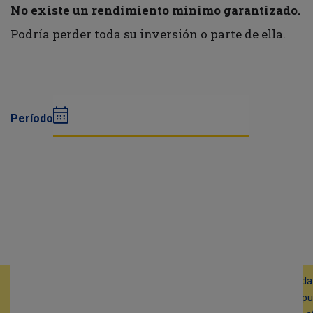
No existe un rendimiento mínimo garantizado.
Podría perder toda su inversión o parte de ella.
Período
Inversión única (PIC)
Ejemplo de
Periodo de retención
inversión:
Euro
-
recomendado:
-
años
Salida
Salida
Escenarios
después
despu