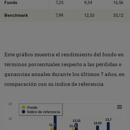
Fundo
7,25
9,34
16,56
Benchmark
7,99
12,53
35,12
Este gráfico muestra el rendimiento del fondo en
términos porcentuales respecto a las pérdidas o
ganancias anuales durante los últimos 7 años, en
comparación con su índice de referencia.
20
Fondo
Índice de referencia
16,47
16,47
15
13,7
13,7
13,33
13,33
12,53
12,53
11,9
11,9
11,51
11,51