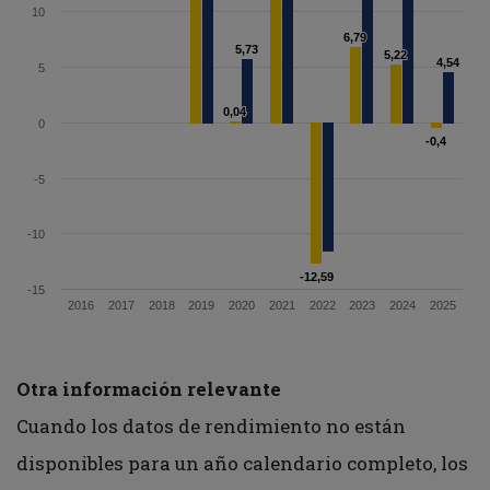
10
6,79
6,79
5,73
5,73
5,22
5,22
4,54
4,54
5
0,04
0,04
0
-0,4
-0,4
-5
-10
-12,59
-12,59
-15
2016
2017
2018
2019
2020
2021
2022
2023
2024
2025
Otra información relevante
Cuando los datos de rendimiento no están
disponibles para un año calendario completo, los