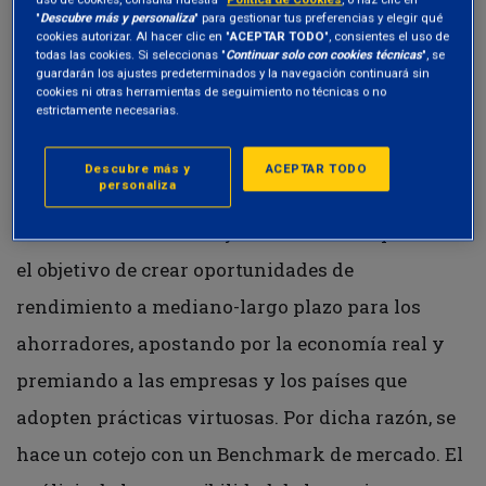
Puntos fuertes
"
Descubre más y personaliza
" para gestionar tus preferencias y elegir qué
cookies autorizar. Al hacer clic en "
ACEPTAR TODO
", consientes el uso de
Diversifica la inversión equilibrando las
todas las cookies. Si seleccionas "
Continuar solo con cookies técnicas
", se
guardarán los ajustes predeterminados y la navegación continuará sin
oportunidades de rendimiento que ofrecen los
cookies ni otras herramientas de seguimiento no técnicas o no
estrictamente necesarias.
mercados de renta variable con las de los
mercados de renta fija, prestando suma atención
Descubre más y
ACEPTAR TODO
personaliza
a las cuestiones concernientes a la transición
hacia una economía baja en carbono. Se plantea
el objetivo de crear oportunidades de
rendimiento a mediano-largo plazo para los
ahorradores, apostando por la economía real y
premiando a las empresas y los países que
adopten prácticas virtuosas. Por dicha razón, se
hace un cotejo con un Benchmark de mercado. El