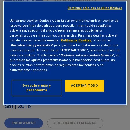
ENGAGEMENT
SOCIEDADES ITALIANAS
Continuar solo con cookies técnicas
Utilizamos cookies técnicas y, con tu consentimiento, también cookies de
terceros con fines de perfilado, para recopilar información estadística
sobre la navegación del sitio y ofrecerte mensajes publicitarios
VOTAR EN LA JUNTA GENERAL
30 May 2016
personalizados en línea con tus preferencias. Para más detalles sobre el
uso de cookies, consulta nuestra
Política de Cookies
, o haz clic en
Terna | 2016
"
Descubre más y personaliza
" para gestionar tus preferencias y elegir qué
cookies autorizar. Al hacer clic en "
ACEPTAR TODO
", consientes el uso de
todas las cookies. Si seleccionas "
Continuar solo con cookies técnicas
", se
guardarán los ajustes predeterminados y la navegación continuará sin
ENGAGEMENT
SOCIEDADES ITALIANAS
cookies ni otras herramientas de seguimiento no técnicas o no
estrictamente necesarias.
Descubre más y
ACEPTAR TODO
personaliza
VOTAR EN LA JUNTA GENERAL
12 May 2016
Sol | 2016
ENGAGEMENT
SOCIEDADES ITALIANAS