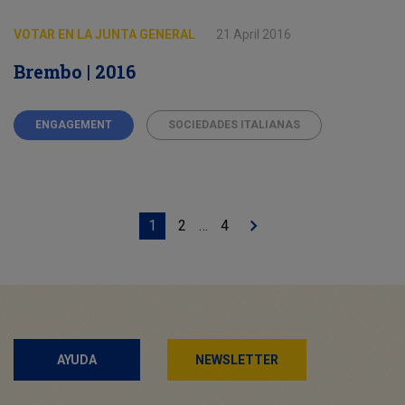
VOTAR EN LA JUNTA GENERAL
21 April 2016
Brembo | 2016
ENGAGEMENT
SOCIEDADES ITALIANAS
Posts
Página
Página
Página
1
2
…
4
Página
navigation
siguiente
AYUDA
NEWSLETTER