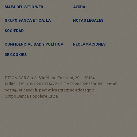
MAPA DEL SITIO WEB
AYUDA
GRUPO BANCA ETICA: LA
NOTAS LEGALES
SOCIEDAD
CONFIDENCIALIDAD Y POLÍTICA
RECLAMACIONES
DE COOKIES
ETICA SGR S.p.A. Via Napo Torriani, 29 – 20124
Milán | Tel. +39 0267071422 | C.F e P.Iva 13285580158 | email:
posta@eticasgr.it, pec: eticasgr@pec.eticasgr.it
Grupo Banca Popolare Etica