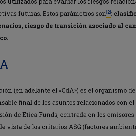
s utilizados para evaluar los riesgos relacion
[2]
tivas futuras. Estos parámetros son
:
clasifi
enarios, riesgo de transición asociado al ca
co.
ZA
ción (en adelante el «CdA») es el organismo de
nsable final de los asuntos relacionados con e
rsión de Etica Funds, centrada en los emisore
e vista de los criterios ASG (factores ambienta