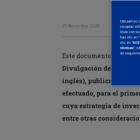
Utilizamos c
25 November 2020
recopilar in
línea con tu
haz clic en "
clic en "
ACE
técnicas
", s
de seguimien
Este documento es un ex
Divulgación de Informac
inglés), publicado por l
efectuado, para el prime
cuya estrategia de inve
entre otras considerac