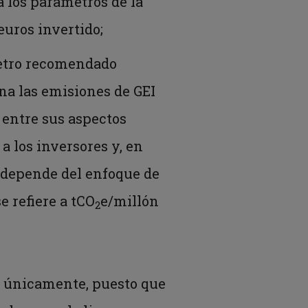
a los parámetros de la
euros invertido;
etro recomendado
na las emisiones de GEI
, entre sus aspectos
a los inversores y, en
o depende del enfoque de
e refiere a tCO
e/millón
2
no únicamente, puesto que