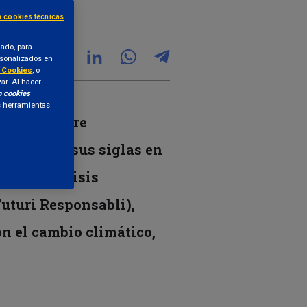
n cookies técnicas
lado, para
ersonalizados en
e Cookies
, o
zar. Al hacer
n cookies
as herramientas
rabajo sobre
TCFD
[1]
, por sus siglas en
os del análisis
Futuri Responsabli),
n el cambio climático,