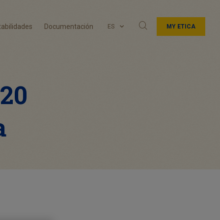
abilidades
Documentación
ES
MY ETICA
020
a