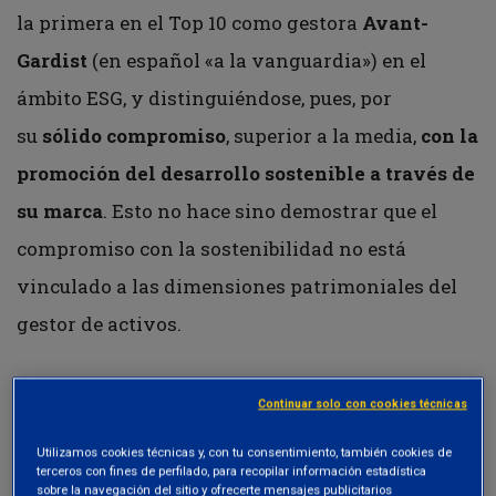
la primera en el Top 10 como gestora
Avant-
Gardist
(en español «a la vanguardia») en el
ámbito ESG, y distinguiéndose, pues, por
su
sólido compromiso
, superior a la media,
con la
promoción del desarrollo sostenible a través de
su marca
. Esto no hace sino demostrar que el
compromiso con la sostenibilidad no está
vinculado a las dimensiones patrimoniales del
gestor de activos.
Además, Etica conquista el
primer escalón del
Continuar solo con cookies técnicas
podio en el sur de Europa
y queda segunda entre
Utilizamos cookies técnicas y, con tu consentimiento, también cookies de
terceros con fines de perfilado, para recopilar información estadística
las
boutiques
financieras (los gestores de activos
sobre la navegación del sitio y ofrecerte mensajes publicitarios