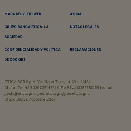
MAPA DEL SITIO WEB
AYUDA
GRUPO BANCA ETICA: LA
NOTAS LEGALES
SOCIEDAD
CONFIDENCIALIDAD Y POLÍTICA
RECLAMACIONES
DE COOKIES
ETICA SGR S.p.A. Via Napo Torriani, 29 – 20124
Milán | Tel. +39 0267071422 | C.F e P.Iva 13285580158 | email:
posta@eticasgr.it, pec: eticasgr@pec.eticasgr.it
Grupo Banca Popolare Etica