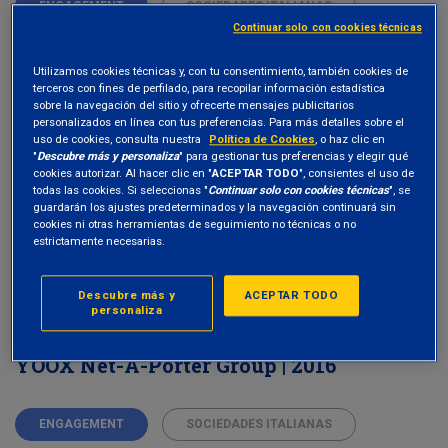
ENGAGEMENT
SOCIEDADES ITALIANAS
Continuar solo con cookies técnicas
Utilizamos cookies técnicas y, con tu consentimiento, también cookies de
terceros con fines de perfilado, para recopilar información estadística
sobre la navegación del sitio y ofrecerte mensajes publicitarios
VOTAR EN LA JUNTA GENERAL
27 April 2016
personalizados en línea con tus preferencias. Para más detalles sobre el
uso de cookies, consulta nuestra
Política de Cookies
, o haz clic en
Snam | 2016
"
Descubre más y personaliza
" para gestionar tus preferencias y elegir qué
cookies autorizar. Al hacer clic en "
ACEPTAR TODO
", consientes el uso de
todas las cookies. Si seleccionas "
Continuar solo con cookies técnicas
", se
guardarán los ajustes predeterminados y la navegación continuará sin
ENGAGEMENT
SOCIEDADES ITALIANAS
cookies ni otras herramientas de seguimiento no técnicas o no
estrictamente necesarias.
Descubre más y
ACEPTAR TODO
personaliza
VOTAR EN LA JUNTA GENERAL
27 April 2016
YOOX Net-A-Porter Group | 2016
ENGAGEMENT
SOCIEDADES ITALIANAS