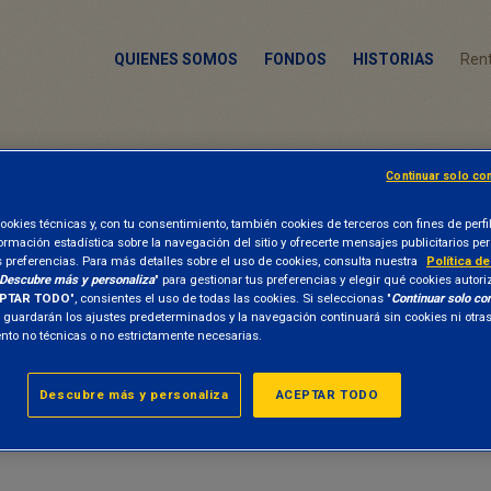
QUIENES SOMOS
FONDOS
HISTORIAS
Rent
Continuar solo co
Deforestación
ookies técnicas y, con tu consentimiento, también cookies de terceros con fines de perfi
formación estadística sobre la navegación del sitio y ofrecerte mensajes publicitarios p
s preferencias. Para más detalles sobre el uso de cookies, consulta nuestra
Política d
Descubre más y personaliza
" para gestionar tus preferencias y elegir qué cookies autori
PTAR TODO
", consientes el uso de todas las cookies. Si seleccionas "
Continuar solo co
e guardarán los ajustes predeterminados y la navegación continuará sin cookies ni otr
to no técnicas o no estrictamente necesarias.
Descubre más y personaliza
ACEPTAR TODO