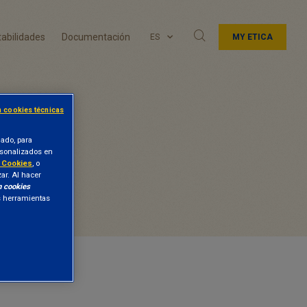
abilidades
Documentación
ES
MY ETICA
n cookies técnicas
lado, para
ersonalizados en
e Cookies
, o
zar. Al hacer
n cookies
as herramientas