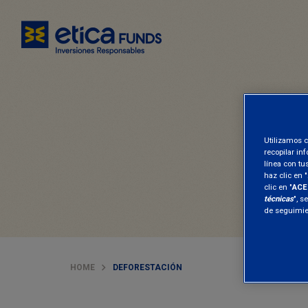
Utilizamos c
recopilar in
línea con tu
haz clic en "
clic en "
ACE
técnicas
", s
de seguimien
HOME
DEFORESTACIÓN