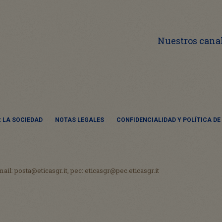
Nuestros canal
 LA SOCIEDAD
NOTAS LEGALES
CONFIDENCIALIDAD Y POLÍTICA DE
mail: posta@eticasgr.it, pec: eticasgr@pec.eticasgr.it