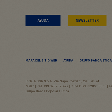
AYUDA
NEWSLETTER
MAPA DEL SITIO WEB
AYUDA
GRUPO BANCA ETICA:
ETICA SGR S.p.A. Via Napo Torriani, 29 – 20124
Milán | Tel. +39 0267071422 | C.F e P.Iva 13285580158 | e
Grupo Banca Popolare Etica