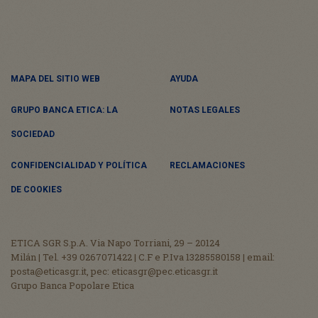
MAPA DEL SITIO WEB
AYUDA
GRUPO BANCA ETICA: LA
NOTAS LEGALES
SOCIEDAD
CONFIDENCIALIDAD Y POLÍTICA
RECLAMACIONES
DE COOKIES
ETICA SGR S.p.A. Via Napo Torriani, 29 – 20124
Milán | Tel. +39 0267071422 | C.F e P.Iva 13285580158 | email:
posta@eticasgr.it, pec: eticasgr@pec.eticasgr.it
Grupo Banca Popolare Etica