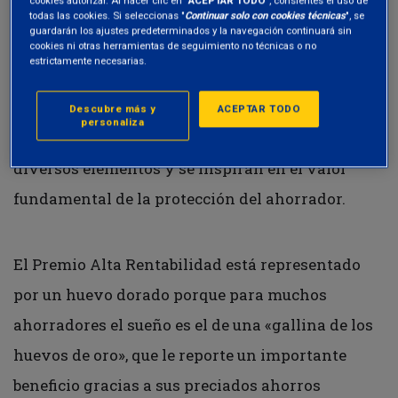
Fondos Comunes de Inversión
que se han
todas las cookies. Si seleccionas "
Continuar solo con cookies técnicas
", se
guardarán los ajustes predeterminados y la navegación continuará sin
distinguido por los resultados conseguidos.
cookies ni otras herramientas de seguimiento no técnicas o no
estrictamente necesarias.
La atribución de los premios se realiza según
Descubre más y
ACEPTAR TODO
personaliza
sólidos criterios de análisis, que tienen en cuenta
diversos elementos y se inspiran en el valor
fundamental de la protección del ahorrador.
El Premio Alta Rentabilidad está representado
por un huevo dorado porque para muchos
ahorradores el sueño es el de una «gallina de los
huevos de oro», que le reporte un importante
beneficio gracias a sus preciados ahorros