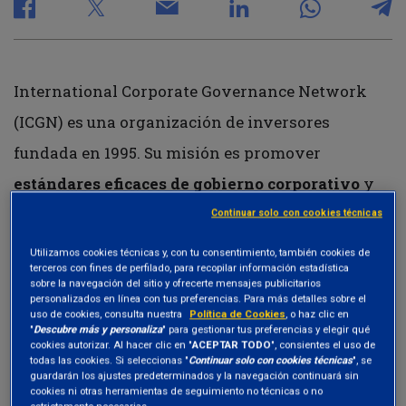
International Corporate Governance Network
(ICGN) es una organización de inversores
fundada en 1995. Su misión es promover
estándares eficaces de gobierno corporativo
y
stewardship
para fomentar mercados eficientes
Continuar solo con cookies técnicas
y economías sostenibles en todo el mundo.
Utilizamos cookies técnicas y, con tu consentimiento, también cookies de
terceros con fines de perfilado, para recopilar información estadística
sobre la navegación del sitio y ofrecerte mensajes publicitarios
personalizados en línea con tus preferencias. Para más detalles sobre el
uso de cookies, consulta nuestra
Política de Cookies
, o haz clic en
"
Descubre más y personaliza
" para gestionar tus preferencias y elegir qué
cookies autorizar. Al hacer clic en "
ACEPTAR TODO
", consientes el uso de
todas las cookies. Si seleccionas "
Continuar solo con cookies técnicas
", se
guardarán los ajustes predeterminados y la navegación continuará sin
cookies ni otras herramientas de seguimiento no técnicas o no