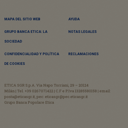
MAPA DEL SITIO WEB
AYUDA
GRUPO BANCA ETICA: LA
NOTAS LEGALES
SOCIEDAD
CONFIDENCIALIDAD Y POLÍTICA
RECLAMACIONES
DE COOKIES
ETICA SGR S.p.A. Via Napo Torriani, 29 – 20124
Milán | Tel. +39 0267071422 | C.F e P.Iva 13285580158 | email:
posta@eticasgr.it, pec: eticasgr@pec.eticasgr.it
Grupo Banca Popolare Etica