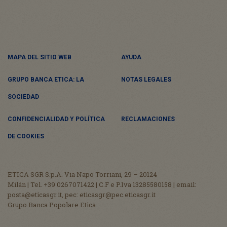
MAPA DEL SITIO WEB
AYUDA
GRUPO BANCA ETICA: LA
NOTAS LEGALES
SOCIEDAD
CONFIDENCIALIDAD Y POLÍTICA
RECLAMACIONES
DE COOKIES
ETICA SGR S.p.A. Via Napo Torriani, 29 – 20124
Milán | Tel. +39 0267071422 | C.F e P.Iva 13285580158 | email:
posta@eticasgr.it, pec: eticasgr@pec.eticasgr.it
Grupo Banca Popolare Etica