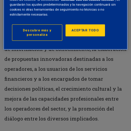
guardarán los ajustes predeterminados y la navegación continuará sin
responsabilidad social en la práctica de las
cookies ni otras herramientas de seguimiento no técnicas o no
estrictamente necesarias.
inversiones financieras en Italia
».
Descubre más y
ACEPTAR TODO
personaliza
El Foro persigue su misión mediante la difusión
de información y de conocimiento, la elaboración
de propuestas innovadoras destinadas a los
operadores, a los usuarios de los servicios
financieros y a los encargados de tomar
decisiones políticas, el crecimiento cultural y la
mejora de las capacidades profesionales entre
los operadores del sector, y la promoción del
diálogo entre los diversos implicados.