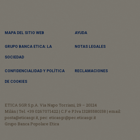
MAPA DEL SITIO WEB
AYUDA
GRUPO BANCA ETICA: LA
NOTAS LEGALES
SOCIEDAD
CONFIDENCIALIDAD Y POLÍTICA
RECLAMACIONES
DE COOKIES
ETICA SGR S.p.A. Via Napo Torriani, 29 – 20124
Milán | Tel. +39 0267071422 | C.F e P.Iva 13285580158 | email:
posta@eticasgr.it, pec: eticasgr@pec.eticasgr.it
Grupo Banca Popolare Etica