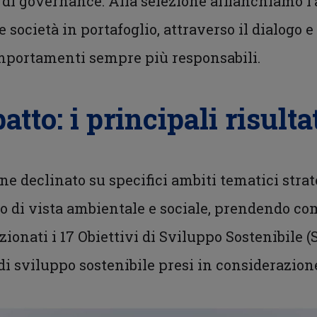
e di governance. Alla selezione affianchiamo l’
e società in portafoglio, attraverso il dialogo e l
mportamenti sempre più responsabili.
tto: i principali risulta
ene declinato su specifici ambiti tematici strat
o di vista ambientale e sociale, prendendo co
ezionati i 17 Obiettivi di Sviluppo Sostenibil
i di sviluppo sostenibile presi in considerazion