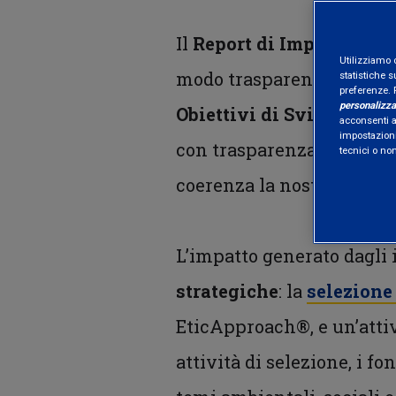
Il
Report di Impatto
rappr
Utilizziamo 
modo trasparente e concret
statistiche s
preferenze. 
personalizza
Obiettivi di Sviluppo So
acconsenti al
impostazioni
con trasparenza è ciò che
tecnici o no
coerenza la nostra missio
L’impatto generato dagli 
strategiche
: la
selezione 
EticApproach®, e un’atti
attività di selezione, i f