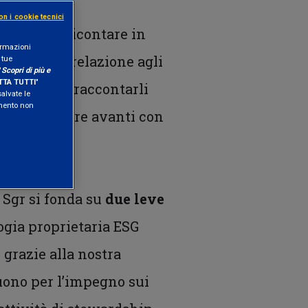
on i cookie tecnici
e per rendicontare in
formazioni
 fondi, in relazione agli
 tue
"
Scopri di più e
TA TUTTI
"
i impatti e raccontarli
salvate le
amento non
tte di portare avanti con
 Sgr si fonda su
due leve
ogia proprietaria ESG
, grazie alla nostra
guono per l’impegno sui