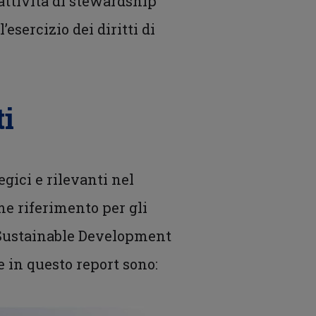
attività di stewardship
’esercizio dei diritti di
ti
egici e rilevanti nel
me riferimento per gli
e (Sustainable Development
e in questo report sono: